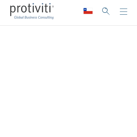
Analítica para la
gestión de talento
Sé proactivo, no reactivo.
La generación de nuevos conocimientos a
partir de la inteligencia empresarial y la
analítica ayuda a responder a preguntas
críticas sobre tu gente y tu organización y
permite la toma de decisiones basada en
datos. Aprovechando la analítica de la