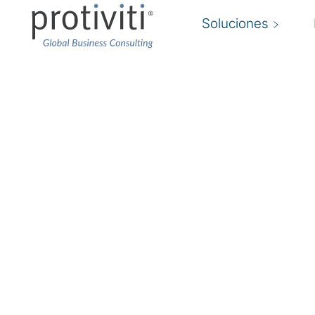
Soluciones
¿Quiénes somos?
Protiviti es una empresa de consultoría global
experiencia profunda, conocimientos objetivo
una colaboración sin paralelo para ayudar a los
confianza el futuro. Nuestras soluciones de co
problemas de negocios críticos en tecnología, d
negocios, análisis, riesgo, cumplimiento, trans
interna. Estamos comprometidos a atraer y des
fuerza de trabajo de profesionales que compar
integridad, inclusión e innovación. Creemos qu
clientes, podemos abordar los desafíos empre