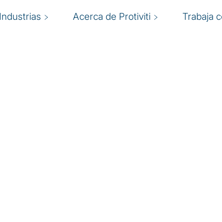
Industrias
Acerca de Protiviti
Trabaja 
 que ofrece una
s, un enfoque adaptado y
 líderes a enfrentar con
nsultoría abarcan
igital, proceso de
acciones y auditoría
arrollar una diversa
ten los valores de
e al unirse con nuestros
sariales que presenta un