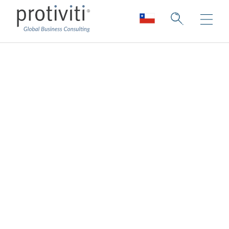
Gestión de riesgos
de terceros
Cada organización es diferente y, por ello,
no debe aplicarse un enfoque único a tu
programa de gestión de riesgos de
terceros.
Protiviti ofrece soluciones de gestión de
riesgos de terceros que se integran en las
funciones empresariales cotidianas, al