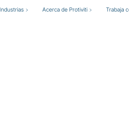
Industrias
Acerca de Protiviti
Trabaja 
os RRHH
ncia a tu gente.
R
 a tu gente. Los RRHH
be trabajar en toda la
h
esariales, el
e
u
 modelo operativo de
e las personas y la