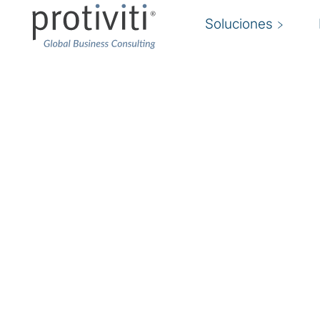
Soluciones
Transformación de l
Reformula la organización de los RRHH y pote
Te ayudamos a dinamizar tu negocio apoyando
no deben ser una función aislada. Más bien, de
organización para impulsar los resultados empr
compromiso y la innovación.
Ayudamos a las organizaciones a construir un
RRHH y un equipo de entrega eficiente en el qu
tecnología trabajan como una sola.