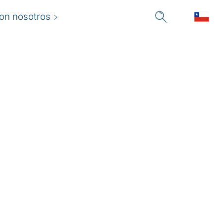
con nosotros
ecursos
umanos no debe
star solo como
na función