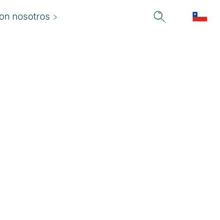
con nosotros
os costos de los
elitos financieros
ontinúan