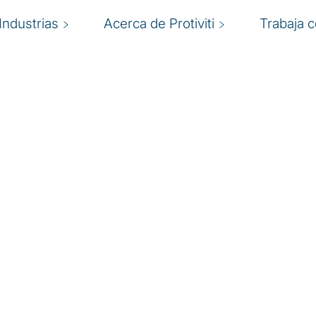
Industrias
Acerca de Protiviti
Trabaja 
itos
anciera en una ventaja
L
e soluciones y servicios
uchar eficazmente contra
d
ene en sintonía con los
c
 altamente colaborativo
os y habilidades y