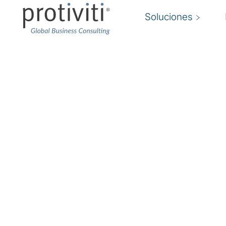
Soluciones
Consultoría sobre del
financieros
Convertir la lucha contra la delincuencia fin
competitiva
Protiviti ofrece un conjunto multidimensional d
gestionados para ayudar a tu organización a l
los delitos financieros, al tiempo que se manti
cambios normativos. Trabajamos en un entorno
para promover la transferencia de conocimient