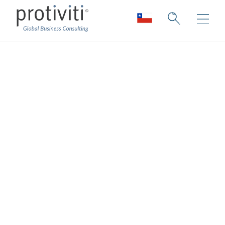
Servicios de
habilitación de
datos en la nube
Habilitar sus datos para la Nube
La nube transforma el modo en que las
organizaciones gestionan sus
infraestructuras, plataformas y servicios, y
los grandes conjuntos de datos que los