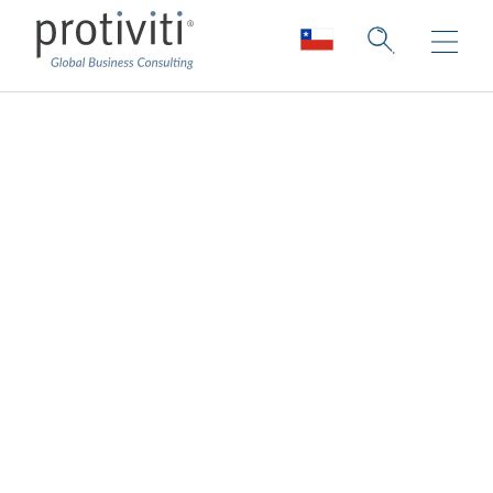
Consultoría contra
el blanqueo de
capitales
Cumplimiento contra el blanqueo de
capitales para hoy y a futuro.
Protiviti ofrece una amplia variedad de
servicios de consultoría diseñados para
ayudar a las organizaciones en todos los