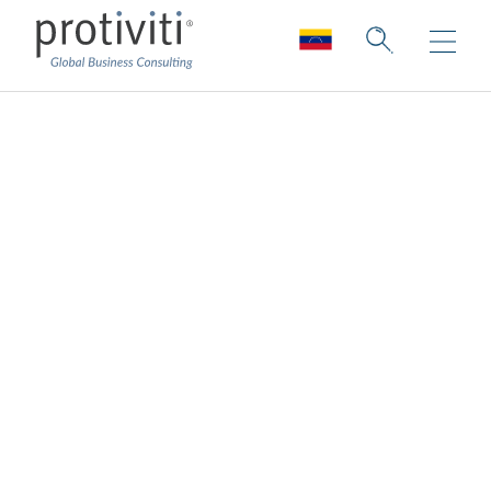
Innovación en la
cadena de
suministro
Crear resistencia en la cadena de
suministro gestionando el riesgo e
impulsando la inteligencia.
Ayudamos a las organizaciones a impulsar la
resilencia de la cadena de suministro