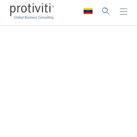
Gestión de costos y
resultados
Aprovecha los datos en tiempo real para
crear un cambio duradero y significativo
A medida que las organizaciones se
enfrentan a los retos de la cadena de
suministro global y luchan por encontrar el
talento adecuado para satisfacer las
crecientes demandas, es el momento de