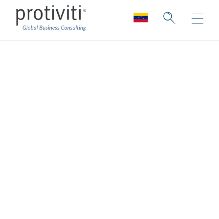
Soluciones
empresariales
administradas
Experiencia operativa y consultoría que
impulsan valor
Proporcionamos soluciones y equipos
personalizados para ayudarle a responder a
los retos sin sobrecargar a sus empleados.